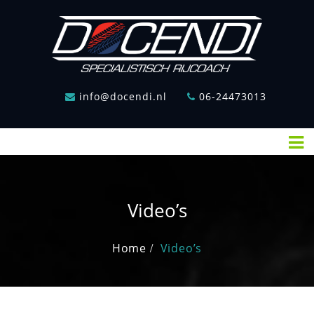
Skip
to
content
HOME
PARTICULIEREN
info@docendi.nl
06-24473013
BEDRIJVEN
OVERHEID
VIDEO’S
TARIEVEN
Video’s
REVIEWS
Home
Video’s
OVER
MIJ
CONTACT
DOCENDI