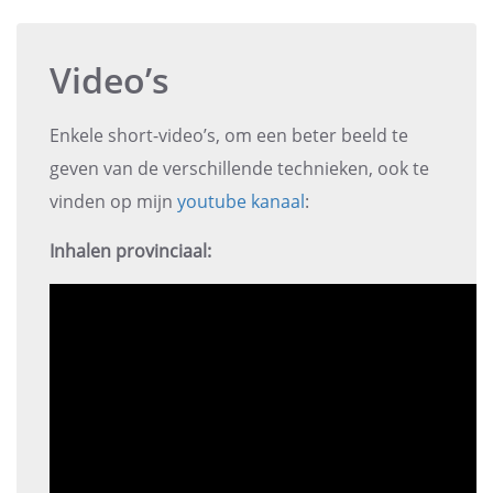
&
EXCLUSIVE
SWISS
CARS
Video’s
Enkele short-video’s, om een beter beeld te
geven van de verschillende technieken, ook te
vinden op mijn
youtube kanaal
:
Inhalen provinciaal: